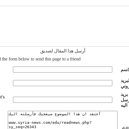
أرسل هذا المقال لصديق
ll the form below to send this page to a friend
اسم
لبريد
روني
بريد
t's
رسل
اليه
لتك