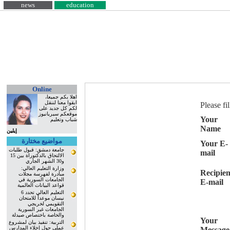
news
education
Online
اهلا بكم جميعا،
ابقوا معنا لننقل
Please fi
لكم كل جديد على
موقعكم سيريانيوز
Your
شباب وتعليم
Name
إيلين
مواضيع مختارة
Your E-
جامعة دمشق: قبول طلبات
mail
الالتحاق بالدكتوراة بين 15
و30 الشهر الجاري
وزارة التعليم العالي:
Recipien
مبادرة لفهرسة مجلات
الجامعات السورية في
E-mail
قواعد البيانات العالمية
التعليم العالي تحدد 6
نيسان موعداً للامتحان
التقويمي لخريجي
الجامعات غير السورية
والخاصة باختصاص صيدلة
Your
التربية: تنفيذ بيان لمشروع
عملي حول إخلاء المدارس
Message