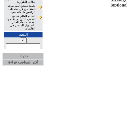
بحالات الطوارئ
(optional
جامعة دمشق تحدد موعد
للمتخلفين عن امتحانات
الراغبين بالتعاقد معها
التعليم العالي تسمح
للطلاب الذين لم يتقدموا
لمفاضلة العام الحالي
بالتسجيل المباشر في
الجامعات
البحث
جديدنا
أكثر المواضيع قراءة