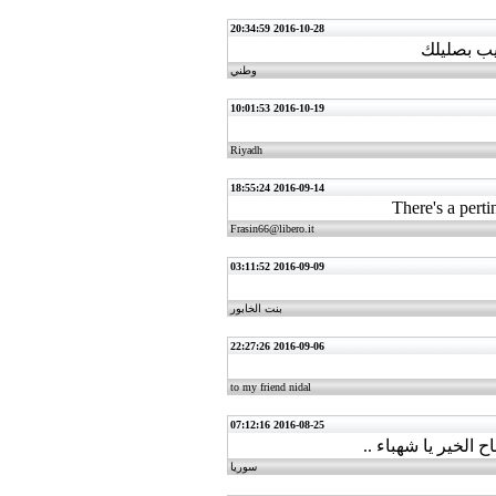
2016-10-28 20:34:59
يب بصليلك
وطني
2016-10-19 10:01:53
Riyadh
2016-09-14 18:55:24
There's a pert
Frasin66@libero.it
2016-09-09 03:11:52
بنت الخابور
2016-09-06 22:27:26
to my friend nidal
2016-08-25 07:12:16
 الخير يا شهباء ..
سوريا