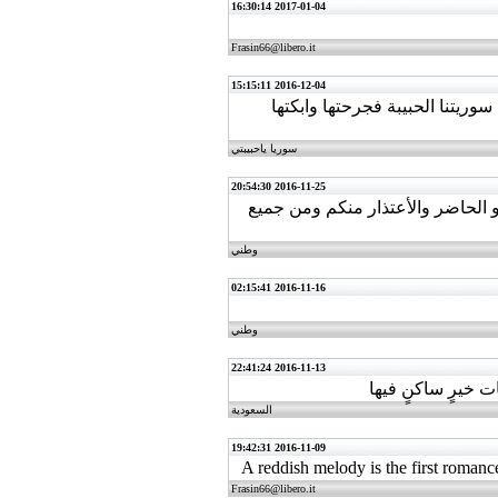
2017-01-04 16:30:14
Frasin66@libero.it
2016-12-04 15:15:11
ريتنا الحبيبة فجرحتها وابكتها
سوريا ياحبيبتي
2016-11-25 20:54:30
و الحاضر والأعتذار منكم ومن جميع
وطني
2016-11-16 02:15:41
وطني
2016-11-13 22:41:24
 خيرٍ ساكنٍ فيها
السعودية
2016-11-09 19:42:31
A reddish melody is the first romance
Frasin66@libero.it