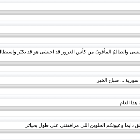
 اكتسى والظالمُ المأفونُ من كأس الغرور قد احتسَى هو قد تكبّر واستطال
رية ... صباح الخير
 هذا العام
 دايما وعيونكم الحلوين اللي مرافقتني على طول بحياتي