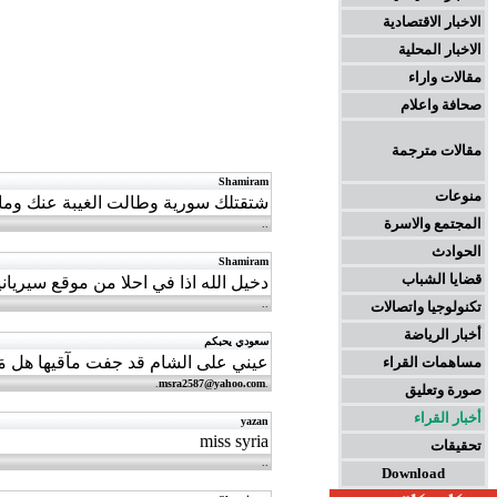
الاخبار الاقتصادية
الاخبار المحلية
مقالات واراء
صحافة واعلام
مقالات مترجمة
Shamiram
منوعات
شتقتلك سورية وطالت الغيبة عنك وما
المجتمع والاسرة
.
.
الحوادث
Shamiram
قضايا الشباب
دخيل الله اذا في احلا من موقع سيريا
.
.
تكنولوجيا واتصالات
أخبار الرياضة
سعودي يحبكم
عيني على الشام قد جفت مآقيها هل مَن ي
مساهمات القراء
.
msra2587@yahoo.com
.
صورة وتعليق
أخبار القراء
yazan
miss syria
تحقيقات
.
.
Download