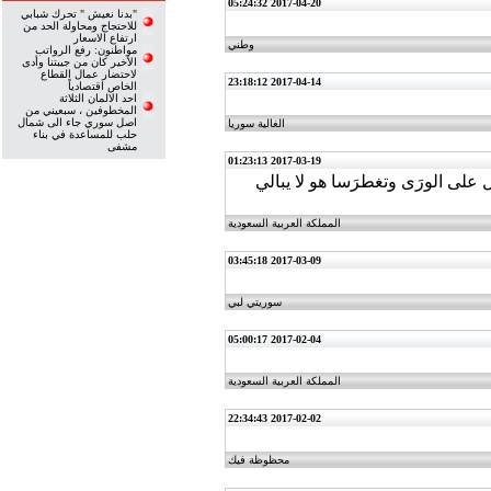
2017-04-20 05:24:32
"بدنا نعيش " تحرك شبابي
للاحتجاج ومحاولة الحد من
ارتفاع الاسعار
وطني
مواطنون: رفع الرواتب
الأخير كان من جيبتنا وأدى
لاحتضار عمال القطاع
2017-04-14 23:18:12
الخاص اقتصادياً
احد الالمان الثلاثة
المخطوفين ، سبعيني من
اصل سوري جاء الى شمال
الغالية سوريا
حلب للمساعدة في بناء
مشفى
2017-03-19 01:23:13
 على الورَى وتغطرَسا هو لا يبالي
المملكة العربية السعودية
2017-03-09 03:45:18
سوريتي لبي
2017-02-04 05:00:17
المملكة العربية السعودية
2017-02-02 22:34:43
محظوظة فيك