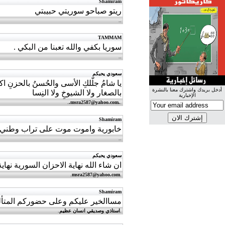
Shamiram
ريتو صباحو سوريتي حبيبتي
.
.
TAMMAM
سوريا بكفي والله تعبنا من البكي .
.
.
سعودي يحبكم
يا شامُ جلّلكِ الأسى والحُسنُ بالحزنِ
أدخل بريدك واشترك معنا بالنشرة
بالصغار ولا الشيوخِ ولا النِسا
الإخبارية
.
.
.msra2587@yahoo.com
.
Shamiram
خابورية واموت موت على تراب وطني سو
.
.
سعودي يحبكم
ان شاء الله نهاية الاحزان السورية نهاية
.
msra2587@yahoo.com
.
Shamiram
مساالخير عليكم وعلى حضوركم المتألق
.
استاذي وصديقي انسان عظيم
.