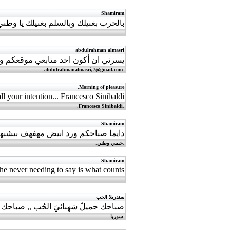
Shamiram
بالحرب بغنيلك وبالسلم بغنيلك يا و
.
.
abdulrahman almasri
يسرني ان أكون احد متابعي موقعكم وا
.
abdulrahmanalmasri,
7@gmail.com
.
Morning of pleasure.
l your intention... Francesco Sinibaldi
.
Francesco Sinibaldi
.
Shamiram
دايما صباحكم ورد ابيض مهفهف بيشبه
.
حبيبي وطني
.
Shamiram
the never needing to say is what counts
.
.
سندريلا الحب
صباحك جميلٌ شهبائيَ الحُب ,, صباحك زاهر
.
سوريا
.